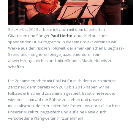
Seit Herbst 2023 arbeite ich auch mit dem talentierten
Gitarristen und Sänger
Paul Herholz
aus Kiel an einem
spannenden Duo-Programm. In diesem Projekt vereinen wir
Werke aus der irischen Folkwelt, der amerikanischen Bluegrass-
Szene und integrieren einige Jazzelemente, um ein
abwechslungsreiches und mitreißendes Musikerlebnis zu
schaffen.
Die Zusammenarbeit mit Paul ist für mich denn auch nicht so
ganz neu; denn bereits von 2013 bis 2015 haben wir bei
FolkZeit erfrischend zusammen gespielt. Es ist eine Freude,
wieder mit ihm auf der Bühne zu stehen und unsere
musikalischen Ideen zu teilen. Wir freuen uns darauf, euch mit
unserer Musik zu begeistern und auf eine Reise durch
verschiedene Klangwelten mitzunehmen!