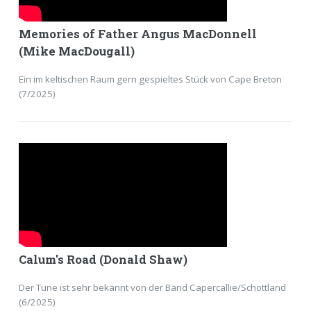
Memories of Father Angus MacDonnell
(Mike MacDougall)
Ein im keltischen Raum gern gespieltes Stück von Cape Breton
(7/2025)
Calum's Road (Donald Shaw)
Der Tune ist sehr bekannt von der Band Capercallie/Schottland
(6/2025)