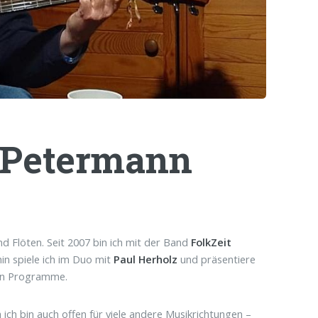
 Petermann
nd Flöten. Seit 2007 bin ich mit der Band
FolkZeit
in spiele ich im Duo mit
Paul Herholz
und präsentiere
nen Programme.
ich bin auch offen für viele andere Musikrichtungen –