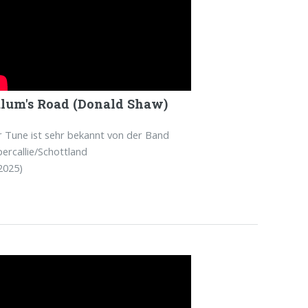
lum's Road (Donald Shaw)
 Tune ist sehr bekannt von der Band
ercallie/Schottland
2025)