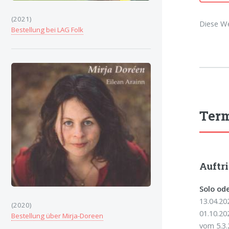
(2021)
Diese We
Bestellung bei LAG Folk
Ter
Auftri
Solo ode
13.04.20
(2020)
01.10.20
Bestellung über Mirja-Doreen
vom 5.3.