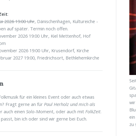
Zeit
:
ai 2026 19:00 Uhr
, Dänischenhagen, Kultureiche -
en auf später. Termin noch offen.
ovember 2026 19:00 Uhr, Kiel Mettenhof, Hof
oom
ovember 2026 19:00 Uhr, Krusendorf, Kirche
ebruar 2027 19:00, Friedrichsort, Bethlehemkirche
Sei
en
Git
sp
Folkmusik für ein kleines Event oder auch etwas
wir
n? Fragt gerne an für
Paul Herholz und mich als
Blu
er auch einen
Solo
-Moment, oder auch mit
FolkZeit
.
ein
passt, bin ich oder sind wir gerne bei Euch.
zu 