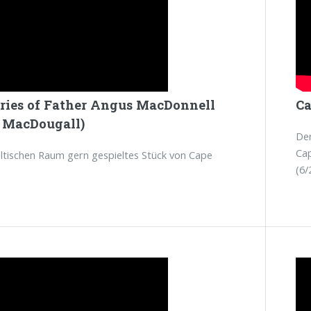
ies of Father Angus MacDonnell
Ca
 MacDougall)
Der
Cap
eltischen Raum gern gespieltes Stück von Cape
(6/