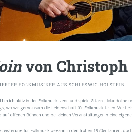
oin
von
Christoph
IERTER FOLKMUSIKER AUS SCHLESWIG-HOLSTEIN
4 bin ich aktiv in der Folkmusikszene und spiele Gitarre, Mandoline u
s, wo wir gemeinsam die Leidenschaft für Folkmusik teilen. Weiterh
o auf offenen Bühnen und bei kleinen Veranstaltungen meine eige
geisterung für Folkmusik begann in den frühen 1970er Jahren, doch 