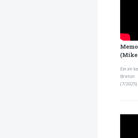
Memor
(Mike
Ein im k
Breton
(7/2025)