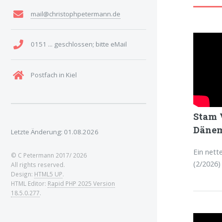
mail@christophpetermann.de
0151 ... geschlossen; bitte eMail
Postfach in Kiel
Stam 
Dänem
Letzte Änderung: 01.08.2026
Ein nett
© C Petermann 2017/
2026
(2/2026)
All rights reserved.
Design:
HTML5 UP
.
HTML Editor:
Rapid PHP 2025 Version
18.5.0.277
.