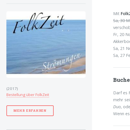
Mit
Folk
Sa, 30 M
verschob
Fr, 20 N
Akkerb
Sa, 21 N
Sa, 27 F
Buch
(2017)
Darf es 
Bestellung über FolkZeit
mehr sei
Duo
, od
MEHR ERFAHREN
Wenn es 