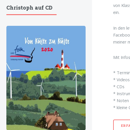
von Klas
Christoph auf CD
ein.
In den l
Facebook
meiner m
Mit Info
* Termi
* Videos
* CDs
* Instru
* Noten
* kleine 
ERF