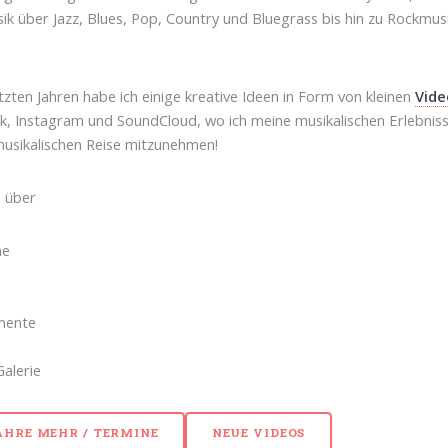
sik über Jazz, Blues, Pop, Country und Bluegrass bis hin zu Rockmusik.
etzten Jahren habe ich einige kreative Ideen in Form von kleinen
Vide
, Instagram und SoundCloud, wo ich meine musikalischen Erlebnisse 
usikalischen Reise mitzunehmen!
s über
ne
mente
Galerie
AHRE MEHR / TERMINE
NEUE VIDEOS